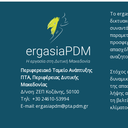
To erga
δικτυακ
συναντά
παραμετ
προσφε
απασχόλ
αναζητο
Περιφερειακό Ταμείο Ανάπτυξης
Στόχος 
ΠΤΑ, Περιφέρειας Δυτικής
δυναμικ
Μακεδονίας
της απα
Δ/νση: ΖΕΠ Κοζάνης, 50100
λήψης α
Τηλ:
+30 24610-53994
τη βελτ
E-mail:
ergasiapdm@pta.pdm.gr
κλίματο