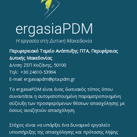
Περιφερειακό Ταμείο Ανάπτυξης ΠΤΑ, Περιφέρειας
Δυτικής Μακεδονίας
Δ/νση: ΖΕΠ Κοζάνης, 50100
Τηλ:
+30 24610-53994
E-mail:
ergasiapdm@pta.pdm.gr
To ergasiaPDM είναι ένας δικτυακός τόπος όπου
συναντάται η αυτοματοποιημένη παραμετροποιημένη
σύζευξη των προσφερόμενων θέσεων απασχόλησης με
όσους αναζητούν απασχόληση.
Στόχος είναι να υπάρξει ένα δυναμικό εργαλείο
υποστήριξης της απασχόλησης και πρότασης λήψης