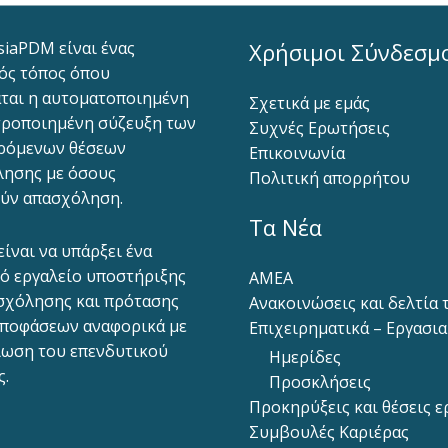
siaPDM είναι ένας
Χρήσιμοι Σύνδεσμ
ός τόπος όπου
ται η αυτοματοποιημένη
Σχετικά με εμάς
ροποιημένη σύζευξη των
Συχνές Ερωτήσεις
ρόμενων θέσεων
Επικοινωνία
ησης με όσους
Πολιτική απορρήτου
ύν απασχόληση.
Τα Νέα
είναι να υπάρξει ένα
ό εργαλείο υποστήριξης
ΑΜΕΑ
σχόλησης και πρότασης
Ανακοινώσεις και δελτία
ποφάσεων αναφορικά με
Επιχειρηματικά – Εργασι
ίωση του επενδυτικού
Ημερίδες
ς.
Προσκλήσεις
Προκηρύξεις και θέσεις ε
Συμβουλές Καριέρας