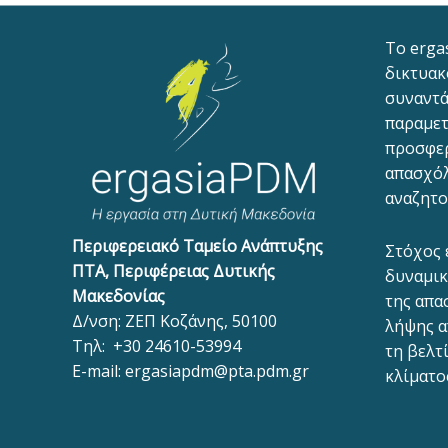
To erga
δικτυακ
συναντά
παραμετ
προσφε
απασχόλ
αναζητο
Περιφερειακό Ταμείο Ανάπτυξης
Στόχος 
ΠΤΑ, Περιφέρειας Δυτικής
δυναμικ
Μακεδονίας
της απα
Δ/νση: ΖΕΠ Κοζάνης, 50100
λήψης α
Τηλ:
+30 24610-53994
τη βελτ
E-mail:
ergasiapdm@pta.pdm.gr
κλίματο