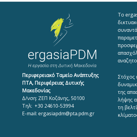
To erga
δικτυακ
συναντά
παραμετ
προσφε
απασχόλ
αναζητο
Περιφερειακό Ταμείο Ανάπτυξης
Στόχος 
ΠΤΑ, Περιφέρειας Δυτικής
δυναμικ
Μακεδονίας
της απα
Δ/νση: ΖΕΠ Κοζάνης, 50100
λήψης α
Τηλ:
+30 24610-53994
τη βελτ
E-mail:
ergasiapdm@pta.pdm.gr
κλίματο