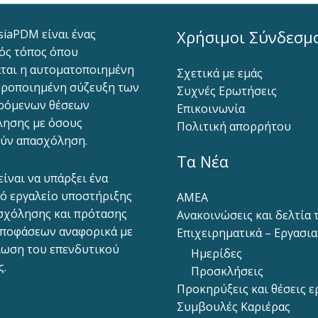
siaPDM είναι ένας
Χρήσιμοι Σύνδεσμ
ός τόπος όπου
ται η αυτοματοποιημένη
Σχετικά με εμάς
ροποιημένη σύζευξη των
Συχνές Ερωτήσεις
ρόμενων θέσεων
Επικοινωνία
ησης με όσους
Πολιτική απορρήτου
ύν απασχόληση.
Τα Νέα
είναι να υπάρξει ένα
ό εργαλείο υποστήριξης
ΑΜΕΑ
σχόλησης και πρότασης
Ανακοινώσεις και δελτία
ποφάσεων αναφορικά με
Επιχειρηματικά – Εργασι
ίωση του επενδυτικού
Ημερίδες
ς.
Προσκλήσεις
Προκηρύξεις και θέσεις ε
Συμβουλές Καριέρας