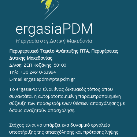
Περιφερειακό Ταμείο Ανάπτυξης ΠΤΑ, Περιφέρειας
Δυτικής Μακεδονίας
Δ/νση: ΖΕΠ Κοζάνης, 50100
Τηλ:
+30 24610-53994
E-mail:
ergasiapdm@pta.pdm.gr
To ergasiaPDM είναι ένας δικτυακός τόπος όπου
συναντάται η αυτοματοποιημένη παραμετροποιημένη
σύζευξη των προσφερόμενων θέσεων απασχόλησης με
όσους αναζητούν απασχόληση.
Στόχος είναι να υπάρξει ένα δυναμικό εργαλείο
υποστήριξης της απασχόλησης και πρότασης λήψης