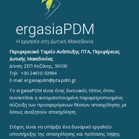
Περιφερειακό Ταμείο Ανάπτυξης ΠΤΑ, Περιφέρειας
Δυτικής Μακεδονίας
Δ/νση: ΖΕΠ Κοζάνης, 50100
Τηλ:
+30 24610-53994
E-mail:
ergasiapdm@pta.pdm.gr
To ergasiaPDM είναι ένας δικτυακός τόπος όπου
συναντάται η αυτοματοποιημένη παραμετροποιημένη
σύζευξη των προσφερόμενων θέσεων απασχόλησης με
όσους αναζητούν απασχόληση.
Στόχος είναι να υπάρξει ένα δυναμικό εργαλείο
υποστήριξης της απασχόλησης και πρότασης λήψης