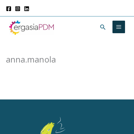
Μετάβαση
στο
περιεχόμενο
Αναζήτησ
anna.manola