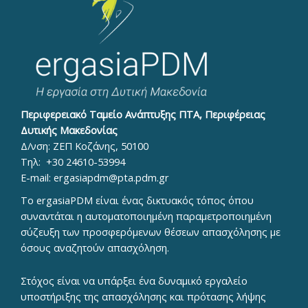
Περιφερειακό Ταμείο Ανάπτυξης ΠΤΑ, Περιφέρειας
Δυτικής Μακεδονίας
Δ/νση: ΖΕΠ Κοζάνης, 50100
Τηλ:
+30 24610-53994
E-mail:
ergasiapdm@pta.pdm.gr
To ergasiaPDM είναι ένας δικτυακός τόπος όπου
συναντάται η αυτοματοποιημένη παραμετροποιημένη
σύζευξη των προσφερόμενων θέσεων απασχόλησης με
όσους αναζητούν απασχόληση.
Στόχος είναι να υπάρξει ένα δυναμικό εργαλείο
υποστήριξης της απασχόλησης και πρότασης λήψης