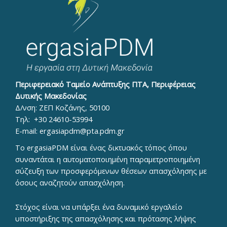
Περιφερειακό Ταμείο Ανάπτυξης ΠΤΑ, Περιφέρειας
Δυτικής Μακεδονίας
Δ/νση: ΖΕΠ Κοζάνης, 50100
Τηλ:
+30 24610-53994
E-mail:
ergasiapdm@pta.pdm.gr
To ergasiaPDM είναι ένας δικτυακός τόπος όπου
συναντάται η αυτοματοποιημένη παραμετροποιημένη
σύζευξη των προσφερόμενων θέσεων απασχόλησης με
όσους αναζητούν απασχόληση.
Στόχος είναι να υπάρξει ένα δυναμικό εργαλείο
υποστήριξης της απασχόλησης και πρότασης λήψης