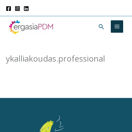
Μετάβαση
στο
περιεχόμενο
Αναζήτησ
ykalliakoudas.professional