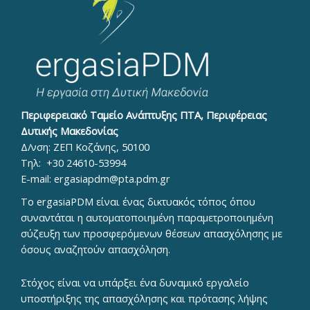
Περιφερειακό Ταμείο Ανάπτυξης ΠΤΑ, Περιφέρειας
Δυτικής Μακεδονίας
Δ/νση: ΖΕΠ Κοζάνης, 50100
Τηλ:
+30 24610-53994
E-mail:
ergasiapdm@pta.pdm.gr
To ergasiaPDM είναι ένας δικτυακός τόπος όπου
συναντάται η αυτοματοποιημένη παραμετροποιημένη
σύζευξη των προσφερόμενων θέσεων απασχόλησης με
όσους αναζητούν απασχόληση.
Στόχος είναι να υπάρξει ένα δυναμικό εργαλείο
υποστήριξης της απασχόλησης και πρότασης λήψης