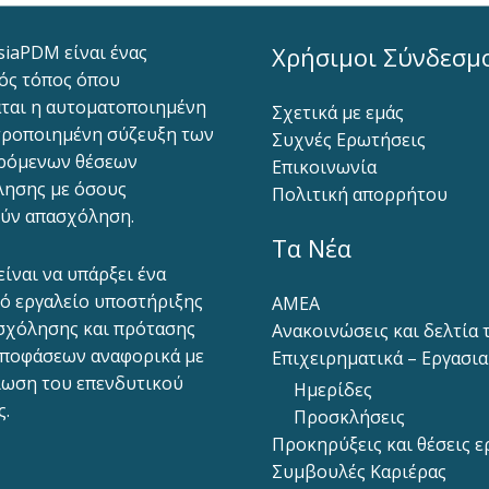
siaPDM είναι ένας
Χρήσιμοι Σύνδεσμ
ός τόπος όπου
ται η αυτοματοποιημένη
Σχετικά με εμάς
ροποιημένη σύζευξη των
Συχνές Ερωτήσεις
ρόμενων θέσεων
Επικοινωνία
ησης με όσους
Πολιτική απορρήτου
ύν απασχόληση.
Τα Νέα
είναι να υπάρξει ένα
ό εργαλείο υποστήριξης
ΑΜΕΑ
σχόλησης και πρότασης
Ανακοινώσεις και δελτία
ποφάσεων αναφορικά με
Επιχειρηματικά – Εργασι
ίωση του επενδυτικού
Ημερίδες
ς.
Προσκλήσεις
Προκηρύξεις και θέσεις ε
Συμβουλές Καριέρας