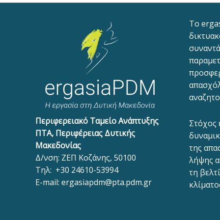
To erga
δικτυακ
συναντά
παραμετ
προσφε
απασχόλ
αναζητο
Περιφερειακό Ταμείο Ανάπτυξης
Στόχος 
ΠΤΑ, Περιφέρειας Δυτικής
δυναμικ
Μακεδονίας
της απα
Δ/νση: ΖΕΠ Κοζάνης, 50100
λήψης α
Τηλ:
+30 24610-53994
τη βελτ
E-mail:
ergasiapdm@pta.pdm.gr
κλίματο