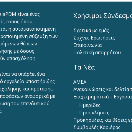
siaPDM είναι ένας
Χρήσιμοι Σύνδεσμ
ός τόπος όπου
ται η αυτοματοποιημένη
Σχετικά με εμάς
ροποιημένη σύζευξη των
Συχνές Ερωτήσεις
ρόμενων θέσεων
Επικοινωνία
ησης με όσους
Πολιτική απορρήτου
ύν απασχόληση.
Τα Νέα
είναι να υπάρξει ένα
ό εργαλείο υποστήριξης
ΑΜΕΑ
σχόλησης και πρότασης
Ανακοινώσεις και δελτία
ποφάσεων αναφορικά με
Επιχειρηματικά – Εργασι
ίωση του επενδυτικού
Ημερίδες
ς.
Προσκλήσεις
Προκηρύξεις και θέσεις ε
Συμβουλές Καριέρας