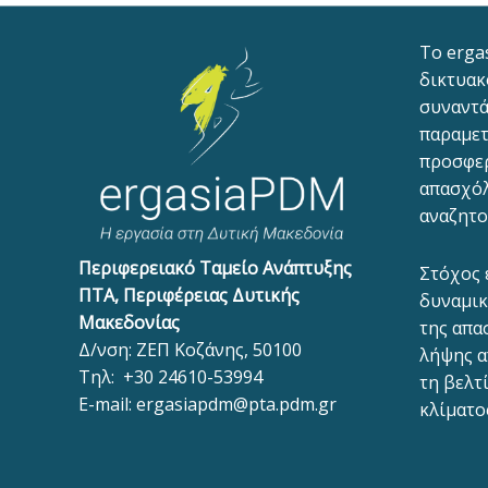
To erga
δικτυακ
συναντά
παραμετ
προσφε
απασχόλ
αναζητο
Περιφερειακό Ταμείο Ανάπτυξης
Στόχος 
ΠΤΑ, Περιφέρειας Δυτικής
δυναμικ
Μακεδονίας
της απα
Δ/νση: ΖΕΠ Κοζάνης, 50100
λήψης α
Τηλ:
+30 24610-53994
τη βελτ
E-mail:
ergasiapdm@pta.pdm.gr
κλίματο