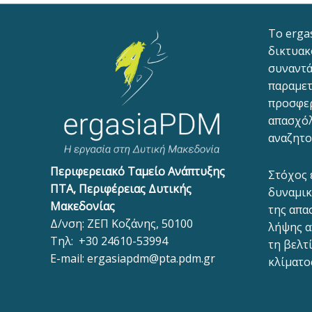
To erga
δικτυακ
συναντά
παραμετ
προσφε
απασχόλ
αναζητο
Περιφερειακό Ταμείο Ανάπτυξης
Στόχος 
ΠΤΑ, Περιφέρειας Δυτικής
δυναμικ
Μακεδονίας
της απα
Δ/νση: ΖΕΠ Κοζάνης, 50100
λήψης α
Τηλ:
+30 24610-53994
τη βελτ
E-mail:
ergasiapdm@pta.pdm.gr
κλίματο