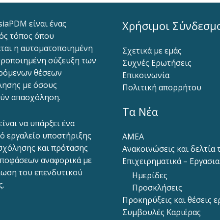
siaPDM είναι ένας
Χρήσιμοι Σύνδεσμ
ός τόπος όπου
ται η αυτοματοποιημένη
Σχετικά με εμάς
ροποιημένη σύζευξη των
Συχνές Ερωτήσεις
ρόμενων θέσεων
Επικοινωνία
ησης με όσους
Πολιτική απορρήτου
ύν απασχόληση.
Τα Νέα
είναι να υπάρξει ένα
ό εργαλείο υποστήριξης
ΑΜΕΑ
σχόλησης και πρότασης
Ανακοινώσεις και δελτία
ποφάσεων αναφορικά με
Επιχειρηματικά – Εργασι
ίωση του επενδυτικού
Ημερίδες
ς.
Προσκλήσεις
Προκηρύξεις και θέσεις ε
Συμβουλές Καριέρας