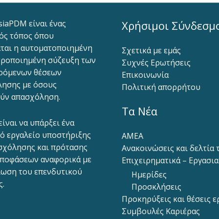
siaPDM είναι ένας
Χρήσιμοι Σύνδεσμ
ός τόπος όπου
ται η αυτοματοποιημένη
Σχετικά με εμάς
ροποιημένη σύζευξη των
Συχνές Ερωτήσεις
ρόμενων θέσεων
Επικοινωνία
ησης με όσους
Πολιτική απορρήτου
ύν απασχόληση.
Τα Νέα
είναι να υπάρξει ένα
ό εργαλείο υποστήριξης
ΑΜΕΑ
σχόλησης και πρότασης
Ανακοινώσεις και δελτία
ποφάσεων αναφορικά με
Επιχειρηματικά – Εργασι
ίωση του επενδυτικού
Ημερίδες
ς.
Προσκλήσεις
Προκηρύξεις και θέσεις ε
Συμβουλές Καριέρας