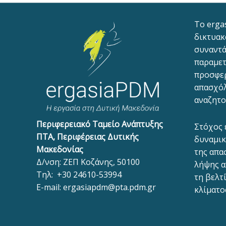
To erga
δικτυακ
συναντά
παραμετ
προσφε
απασχόλ
αναζητο
Περιφερειακό Ταμείο Ανάπτυξης
Στόχος 
ΠΤΑ, Περιφέρειας Δυτικής
δυναμικ
Μακεδονίας
της απα
Δ/νση: ΖΕΠ Κοζάνης, 50100
λήψης α
Τηλ:
+30 24610-53994
τη βελτ
E-mail:
ergasiapdm@pta.pdm.gr
κλίματο