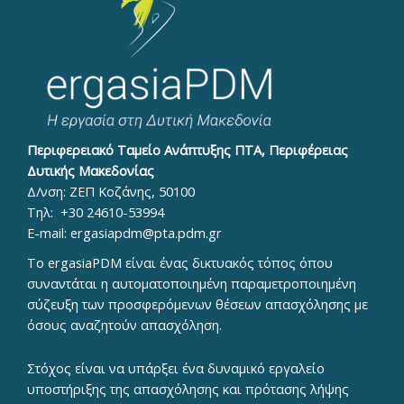
Περιφερειακό Ταμείο Ανάπτυξης ΠΤΑ, Περιφέρειας
Δυτικής Μακεδονίας
Δ/νση: ΖΕΠ Κοζάνης, 50100
Τηλ:
+30 24610-53994
E-mail:
ergasiapdm@pta.pdm.gr
To ergasiaPDM είναι ένας δικτυακός τόπος όπου
συναντάται η αυτοματοποιημένη παραμετροποιημένη
σύζευξη των προσφερόμενων θέσεων απασχόλησης με
όσους αναζητούν απασχόληση.
Στόχος είναι να υπάρξει ένα δυναμικό εργαλείο
υποστήριξης της απασχόλησης και πρότασης λήψης