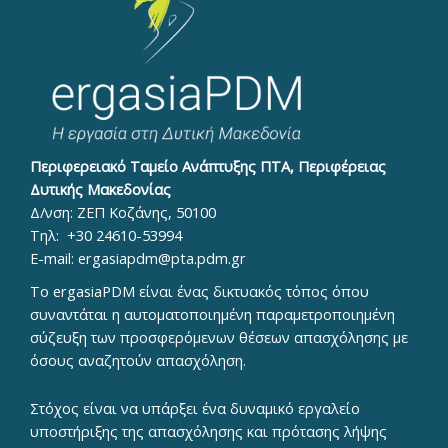
Περιφερειακό Ταμείο Ανάπτυξης ΠΤΑ, Περιφέρειας
Δυτικής Μακεδονίας
Δ/νση: ΖΕΠ Κοζάνης, 50100
Τηλ:
+30 24610-53994
E-mail:
ergasiapdm@pta.pdm.gr
To ergasiaPDM είναι ένας δικτυακός τόπος όπου
συναντάται η αυτοματοποιημένη παραμετροποιημένη
σύζευξη των προσφερόμενων θέσεων απασχόλησης με
όσους αναζητούν απασχόληση.
Στόχος είναι να υπάρξει ένα δυναμικό εργαλείο
υποστήριξης της απασχόλησης και πρότασης λήψης