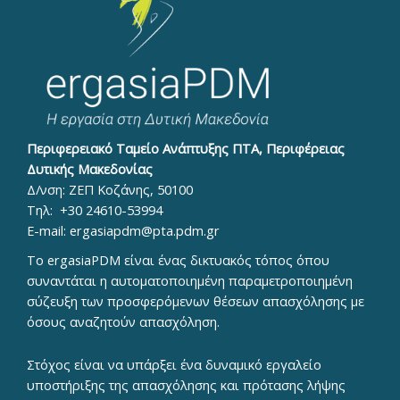
Περιφερειακό Ταμείο Ανάπτυξης ΠΤΑ, Περιφέρειας
Δυτικής Μακεδονίας
Δ/νση: ΖΕΠ Κοζάνης, 50100
Τηλ:
+30 24610-53994
E-mail:
ergasiapdm@pta.pdm.gr
To ergasiaPDM είναι ένας δικτυακός τόπος όπου
συναντάται η αυτοματοποιημένη παραμετροποιημένη
σύζευξη των προσφερόμενων θέσεων απασχόλησης με
όσους αναζητούν απασχόληση.
Στόχος είναι να υπάρξει ένα δυναμικό εργαλείο
υποστήριξης της απασχόλησης και πρότασης λήψης