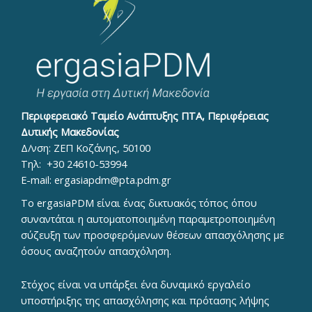
Περιφερειακό Ταμείο Ανάπτυξης ΠΤΑ, Περιφέρειας
Δυτικής Μακεδονίας
Δ/νση: ΖΕΠ Κοζάνης, 50100
Τηλ:
+30 24610-53994
E-mail:
ergasiapdm@pta.pdm.gr
To ergasiaPDM είναι ένας δικτυακός τόπος όπου
συναντάται η αυτοματοποιημένη παραμετροποιημένη
σύζευξη των προσφερόμενων θέσεων απασχόλησης με
όσους αναζητούν απασχόληση.
Στόχος είναι να υπάρξει ένα δυναμικό εργαλείο
υποστήριξης της απασχόλησης και πρότασης λήψης