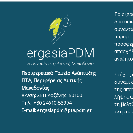
To erga
δικτυακ
συναντά
παραμετ
προσφε
απασχόλ
αναζητο
Περιφερειακό Ταμείο Ανάπτυξης
Στόχος 
ΠΤΑ, Περιφέρειας Δυτικής
δυναμικ
Μακεδονίας
της απα
Δ/νση: ΖΕΠ Κοζάνης, 50100
λήψης α
Τηλ:
+30 24610-53994
τη βελτ
E-mail:
ergasiapdm@pta.pdm.gr
κλίματο