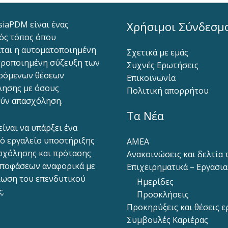
siaPDM είναι ένας
Χρήσιμοι Σύνδεσμ
ός τόπος όπου
ται η αυτοματοποιημένη
Σχετικά με εμάς
ροποιημένη σύζευξη των
Συχνές Ερωτήσεις
ρόμενων θέσεων
Επικοινωνία
ησης με όσους
Πολιτική απορρήτου
ύν απασχόληση.
Τα Νέα
είναι να υπάρξει ένα
ό εργαλείο υποστήριξης
ΑΜΕΑ
σχόλησης και πρότασης
Ανακοινώσεις και δελτία
ποφάσεων αναφορικά με
Επιχειρηματικά – Εργασι
ίωση του επενδυτικού
Ημερίδες
ς.
Προσκλήσεις
Προκηρύξεις και θέσεις ε
Συμβουλές Καριέρας