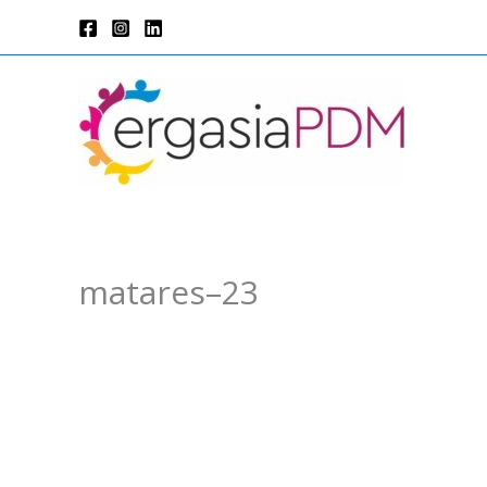
Μετάβαση
στο
περιεχόμενο
matares–23