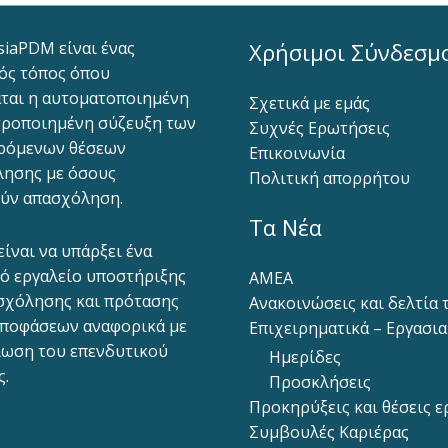
siaPDM είναι ένας
Χρήσιμοι Σύνδεσμ
ός τόπος όπου
ται η αυτοματοποιημένη
Σχετικά με εμάς
ροποιημένη σύζευξη των
Συχνές Ερωτήσεις
ρόμενων θέσεων
Επικοινωνία
ησης με όσους
Πολιτική απορρήτου
ύν απασχόληση.
Τα Νέα
είναι να υπάρξει ένα
ό εργαλείο υποστήριξης
ΑΜΕΑ
σχόλησης και πρότασης
Ανακοινώσεις και δελτία
ποφάσεων αναφορικά με
Επιχειρηματικά – Εργασι
ίωση του επενδυτικού
Ημερίδες
ς.
Προσκλήσεις
Προκηρύξεις και θέσεις ε
Συμβουλές Καριέρας