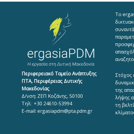
To erga
δικτυακ
συναντά
παραμετ
προσφε
απασχόλ
αναζητο
Περιφερειακό Ταμείο Ανάπτυξης
Στόχος 
ΠΤΑ, Περιφέρειας Δυτικής
δυναμικ
Μακεδονίας
της απα
Δ/νση: ΖΕΠ Κοζάνης, 50100
λήψης α
Τηλ:
+30 24610-53994
τη βελτ
E-mail:
ergasiapdm@pta.pdm.gr
κλίματο