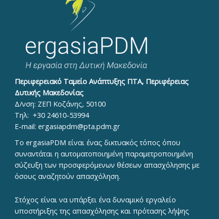
Περιφερειακό Ταμείο Ανάπτυξης ΠΤΑ, Περιφέρειας
Δυτικής Μακεδονίας
Δ/νση: ΖΕΠ Κοζάνης, 50100
Τηλ:
+30 24610-53994
E-mail:
ergasiapdm@pta.pdm.gr
To ergasiaPDM είναι ένας δικτυακός τόπος όπου
συναντάται η αυτοματοποιημένη παραμετροποιημένη
σύζευξη των προσφερόμενων θέσεων απασχόλησης με
όσους αναζητούν απασχόληση.
Στόχος είναι να υπάρξει ένα δυναμικό εργαλείο
υποστήριξης της απασχόλησης και πρότασης λήψης