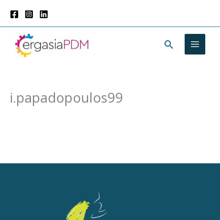
Μετάβαση
στο
περιεχόμενο
Αναζήτησ
i.papadopoulos99