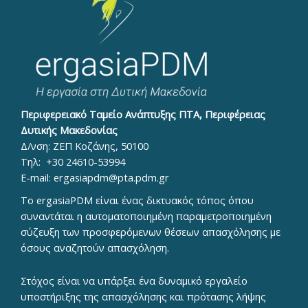
Περιφερειακό Ταμείο Ανάπτυξης ΠΤΑ, Περιφέρειας
Δυτικής Μακεδονίας
Δ/νση: ΖΕΠ Κοζάνης, 50100
Τηλ:
+30 24610-53994
E-mail:
ergasiapdm@pta.pdm.gr
To ergasiaPDM είναι ένας δικτυακός τόπος όπου
συναντάται η αυτοματοποιημένη παραμετροποιημένη
σύζευξη των προσφερόμενων θέσεων απασχόλησης με
όσους αναζητούν απασχόληση.
Στόχος είναι να υπάρξει ένα δυναμικό εργαλείο
υποστήριξης της απασχόλησης και πρότασης λήψης