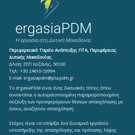
Περιφερειακό Ταμείο Ανάπτυξης ΠΤΑ, Περιφέρειας
Δυτικής Μακεδονίας
Δ/νση: ΖΕΠ Κοζάνης, 50100
Τηλ:
+30 24610-53994
E-mail:
ergasiapdm@pta.pdm.gr
To ergasiaPDM είναι ένας δικτυακός τόπος όπου
συναντάται η αυτοματοποιημένη παραμετροποιημένη
σύζευξη των προσφερόμενων θέσεων απασχόλησης με
όσους αναζητούν απασχόληση.
Στόχος είναι να υπάρξει ένα δυναμικό εργαλείο
υποστήριξης της απασχόλησης και πρότασης λήψης