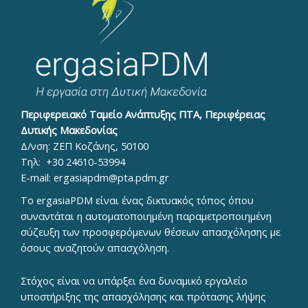
Περιφερειακό Ταμείο Ανάπτυξης ΠΤΑ, Περιφέρειας
Δυτικής Μακεδονίας
Δ/νση: ΖΕΠ Κοζάνης, 50100
Τηλ:
+30 24610-53994
E-mail:
ergasiapdm@pta.pdm.gr
To ergasiaPDM είναι ένας δικτυακός τόπος όπου
συναντάται η αυτοματοποιημένη παραμετροποιημένη
σύζευξη των προσφερόμενων θέσεων απασχόλησης με
όσους αναζητούν απασχόληση.
Στόχος είναι να υπάρξει ένα δυναμικό εργαλείο
υποστήριξης της απασχόλησης και πρότασης λήψης