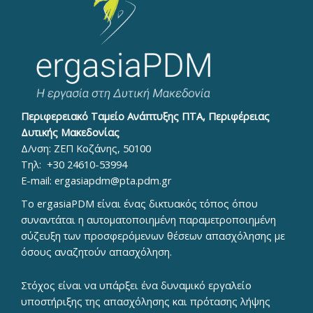
Περιφερειακό Ταμείο Ανάπτυξης ΠΤΑ, Περιφέρειας
Δυτικής Μακεδονίας
Δ/νση: ΖΕΠ Κοζάνης, 50100
Τηλ:
+30 24610-53994
E-mail:
ergasiapdm@pta.pdm.gr
To ergasiaPDM είναι ένας δικτυακός τόπος όπου
συναντάται η αυτοματοποιημένη παραμετροποιημένη
σύζευξη των προσφερόμενων θέσεων απασχόλησης με
όσους αναζητούν απασχόληση.
Στόχος είναι να υπάρξει ένα δυναμικό εργαλείο
υποστήριξης της απασχόλησης και πρότασης λήψης