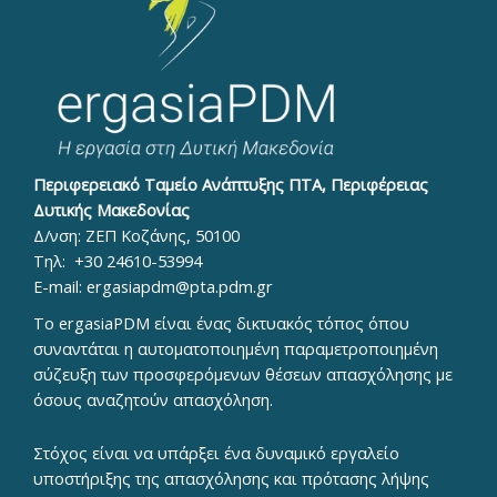
Περιφερειακό Ταμείο Ανάπτυξης ΠΤΑ, Περιφέρειας
Δυτικής Μακεδονίας
Δ/νση: ΖΕΠ Κοζάνης, 50100
Τηλ:
+30 24610-53994
E-mail:
ergasiapdm@pta.pdm.gr
To ergasiaPDM είναι ένας δικτυακός τόπος όπου
συναντάται η αυτοματοποιημένη παραμετροποιημένη
σύζευξη των προσφερόμενων θέσεων απασχόλησης με
όσους αναζητούν απασχόληση.
Στόχος είναι να υπάρξει ένα δυναμικό εργαλείο
υποστήριξης της απασχόλησης και πρότασης λήψης