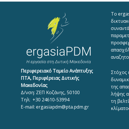
To erga
δικτυακ
συναντά
παραμετ
προσφε
απασχόλ
αναζητο
Περιφερειακό Ταμείο Ανάπτυξης
Στόχος 
ΠΤΑ, Περιφέρειας Δυτικής
δυναμικ
Μακεδονίας
της απα
Δ/νση: ΖΕΠ Κοζάνης, 50100
λήψης α
Τηλ:
+30 24610-53994
τη βελτ
E-mail:
ergasiapdm@pta.pdm.gr
κλίματο