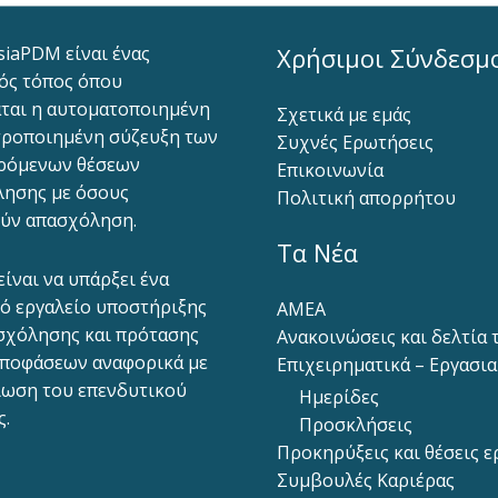
siaPDM είναι ένας
Χρήσιμοι Σύνδεσμ
ός τόπος όπου
ται η αυτοματοποιημένη
Σχετικά με εμάς
ροποιημένη σύζευξη των
Συχνές Ερωτήσεις
ρόμενων θέσεων
Επικοινωνία
ησης με όσους
Πολιτική απορρήτου
ύν απασχόληση.
Τα Νέα
είναι να υπάρξει ένα
ό εργαλείο υποστήριξης
ΑΜΕΑ
σχόλησης και πρότασης
Ανακοινώσεις και δελτία
ποφάσεων αναφορικά με
Επιχειρηματικά – Εργασι
ίωση του επενδυτικού
Ημερίδες
ς.
Προσκλήσεις
Προκηρύξεις και θέσεις ε
Συμβουλές Καριέρας