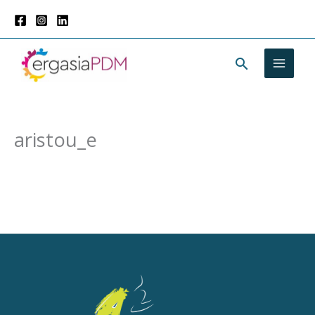
Μετάβαση
στο
περιεχόμενο
Αναζήτησ
aristou_e