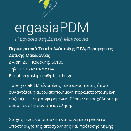
Περιφερειακό Ταμείο Ανάπτυξης ΠΤΑ, Περιφέρειας
Δυτικής Μακεδονίας
Δ/νση: ΖΕΠ Κοζάνης, 50100
Τηλ:
+30 24610-53994
E-mail:
ergasiapdm@pta.pdm.gr
To ergasiaPDM είναι ένας δικτυακός τόπος όπου
συναντάται η αυτοματοποιημένη παραμετροποιημένη
σύζευξη των προσφερόμενων θέσεων απασχόλησης με
όσους αναζητούν απασχόληση.
Στόχος είναι να υπάρξει ένα δυναμικό εργαλείο
υποστήριξης της απασχόλησης και πρότασης λήψης