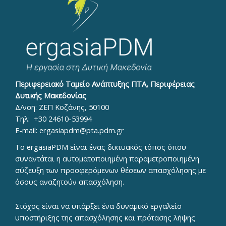
Περιφερειακό Ταμείο Ανάπτυξης ΠΤΑ, Περιφέρειας
Δυτικής Μακεδονίας
Δ/νση: ΖΕΠ Κοζάνης, 50100
Τηλ:
+30 24610-53994
E-mail:
ergasiapdm@pta.pdm.gr
To ergasiaPDM είναι ένας δικτυακός τόπος όπου
συναντάται η αυτοματοποιημένη παραμετροποιημένη
σύζευξη των προσφερόμενων θέσεων απασχόλησης με
όσους αναζητούν απασχόληση.
Στόχος είναι να υπάρξει ένα δυναμικό εργαλείο
υποστήριξης της απασχόλησης και πρότασης λήψης