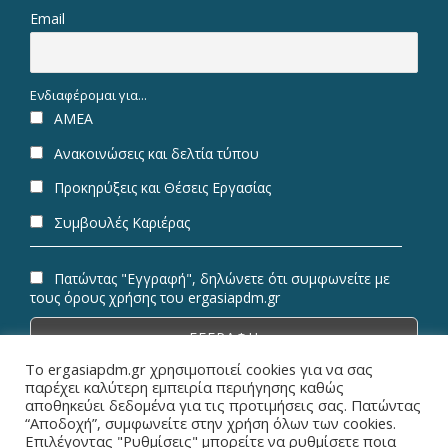
Email
Ενδιαφέρομαι για...
ΑΜΕΑ
Ανακοινώσεις και δελτία τύπου
Προκηρύξεις και Θέσεις Εργασίας
Συμβουλές Καριέρας
Πατώντας "Εγγραφή", δηλώνετε ότι συμφωνείτε με
τους όρους χρήσης του ergasiapdm.gr
Το ergasiapdm.gr χρησιμοποιεί cookies για να σας
παρέχει καλύτερη εμπειρία περιήγησης καθώς
αποθηκεύει δεδομένα για τις προτιμήσεις σας. Πατώντας
“Αποδοχή”, συμφωνείτε στην χρήση όλων των cookies.
© Copyright 2026 ErgasiaPDM | All Rights Reserved.
Επιλέγοντας "Ρυθμίσεις" μπορείτε να ρυθμίσετε ποια