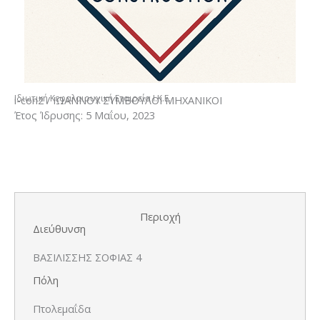
Ιδιωτική Κεφαλαιουχική Εταιρεία Ι.Κ.Ε.
i-con2 / ΙΩΑΝΝΟΥ ΣΥΜΒΟΥΛΟΙ ΜΗΧΑΝΙΚΟΙ
Έτος Ίδρυσης: 5 Μαΐου, 2023
Περιοχή
Διεύθυνση
ΒΑΣΙΛΙΣΣΗΣ ΣΟΦΙΑΣ 4
Πόλη
Πτολεμαΐδα