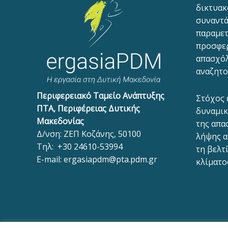
δικτυακ
συναντά
παραμετ
προσφε
απασχόλ
αναζητο
Περιφερειακό Ταμείο Ανάπτυξης
Στόχος 
ΠΤΑ, Περιφέρειας Δυτικής
δυναμικ
Μακεδονίας
της απα
Δ/νση: ΖΕΠ Κοζάνης, 50100
λήψης α
Τηλ:
+30 24610-53994
τη βελτ
E-mail:
ergasiapdm@pta.pdm.gr
κλίματο