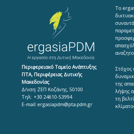
To erga
δικτυακ
συναντά
παραμετ
προσφε
απασχόλ
αναζητο
Περιφερειακό Ταμείο Ανάπτυξης
Στόχος 
ΠΤΑ, Περιφέρειας Δυτικής
δυναμικ
Μακεδονίας
της απα
Δ/νση: ΖΕΠ Κοζάνης, 50100
λήψης α
Τηλ:
+30 24610-53994
τη βελτ
E-mail:
ergasiapdm@pta.pdm.gr
κλίματο