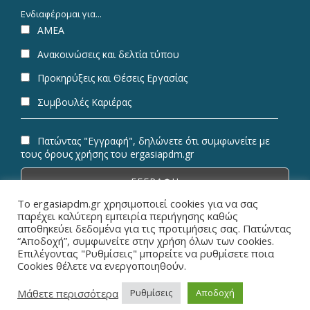
Ενδιαφέρομαι για...
ΑΜΕΑ
Ανακοινώσεις και δελτία τύπου
Προκηρύξεις και Θέσεις Εργασίας
Συμβουλές Καριέρας
Πατώντας "Εγγραφή", δηλώνετε ότι συμφωνείτε με
τους όρους χρήσης του ergasiapdm.gr
Το ergasiapdm.gr χρησιμοποιεί cookies για να σας
παρέχει καλύτερη εμπειρία περιήγησης καθώς
αποθηκεύει δεδομένα για τις προτιμήσεις σας. Πατώντας
“Αποδοχή”, συμφωνείτε στην χρήση όλων των cookies.
© Copyright 2026 ErgasiaPDM | All Rights Reserved.
Επιλέγοντας "Ρυθμίσεις" μπορείτε να ρυθμίσετε ποια
Cookies θέλετε να ενεργοποιηθούν.
Designed & Powered by
Metaminds Innovations
Μάθετε περισσότερα
Ρυθμίσεις
Αποδοχή