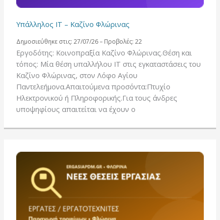
Υπάλληλος IT – Καζίνο Φλώρινας
Δημοσιεύθηκε στις: 27/07/26 – Προβολές: 22
Εργοδότης: Κοινοπραξία Καζίνο Φλώρινας.Θέση και
τόπος: Μία θέση υπαλλήλου IT στις εγκαταστάσεις του
Καζίνο Φλώρινας, στον Λόφο Αγίου
Παντελεήμονα.Απαιτούμενα προσόντα:Πτυχίο
Ηλεκτρονικού ή Πληροφορικής.Για τους άνδρες
υποψηφίους απαιτείται να έχουν ο