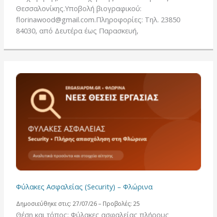
Θεσσαλονίκης.Υποβολή βιογραφικού:
florinawood@gmail.com.Πληροφορίες: Τηλ. 23850
84030, από Δευτέρα έως Παρασκευή,
Φύλακες Ασφαλείας (Security) – Φλώρινα
Δημοσιεύθηκε στις: 27/07/26 – Προβολές: 25
Θέση και τόπος: Φύλακες ασφαλείας πλήρους