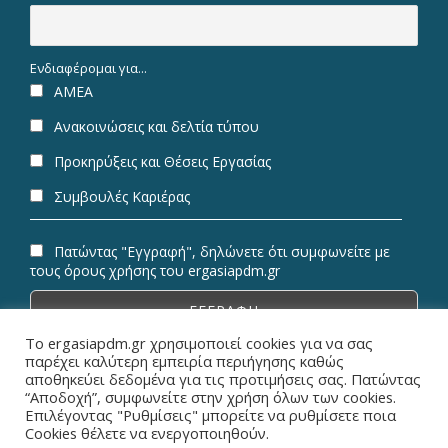
Ενδιαφέρομαι για...
ΑΜΕΑ
Ανακοινώσεις και δελτία τύπου
Προκηρύξεις και Θέσεις Εργασίας
Συμβουλές Καριέρας
Πατώντας "Εγγραφή", δηλώνετε ότι συμφωνείτε με
τους όρους χρήσης του ergasiapdm.gr
Το ergasiapdm.gr χρησιμοποιεί cookies για να σας
παρέχει καλύτερη εμπειρία περιήγησης καθώς
αποθηκεύει δεδομένα για τις προτιμήσεις σας. Πατώντας
“Αποδοχή”, συμφωνείτε στην χρήση όλων των cookies.
© Copyright 2026 ErgasiaPDM | All Rights Reserved.
Επιλέγοντας "Ρυθμίσεις" μπορείτε να ρυθμίσετε ποια
Cookies θέλετε να ενεργοποιηθούν.
Designed & Powered by
Metaminds Innovations