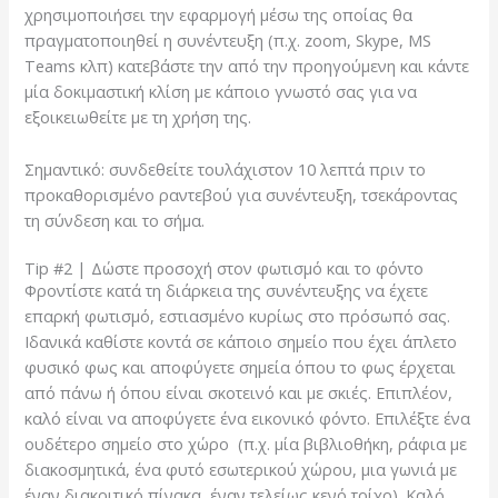
χρησιμοποιήσει την εφαρμογή μέσω της οποίας θα
πραγματοποιηθεί η συνέντευξη (π.χ. zoom, Skype, MS
Teams κλπ) κατεβάστε την από την προηγούμενη και κάντε
μία δοκιμαστική κλίση με κάποιο γνωστό σας για να
εξοικειωθείτε με τη χρήση της.
Σημαντικό: συνδεθείτε τουλάχιστον 10 λεπτά πριν το
προκαθορισμένο ραντεβού για συνέντευξη, τσεκάροντας
τη σύνδεση και το σήμα.
Tip #2 | Δώστε προσοχή στον φωτισμό και το φόντο
Φροντίστε κατά τη διάρκεια της συνέντευξης να έχετε
επαρκή φωτισμό, εστιασμένο κυρίως στο πρόσωπό σας.
Ιδανικά καθίστε κοντά σε κάποιο σημείο που έχει άπλετο
φυσικό φως και αποφύγετε σημεία όπου το φως έρχεται
από πάνω ή όπου είναι σκοτεινό και με σκιές. Επιπλέον,
καλό είναι να αποφύγετε ένα εικονικό φόντο. Επιλέξτε ένα
ουδέτερο σημείο στο χώρο (π.χ. μία βιβλιοθήκη, ράφια με
διακοσμητικά, ένα φυτό εσωτερικού χώρου, μια γωνιά με
έναν διακριτικό πίνακα, έναν τελείως κενό τοίχο). Καλό