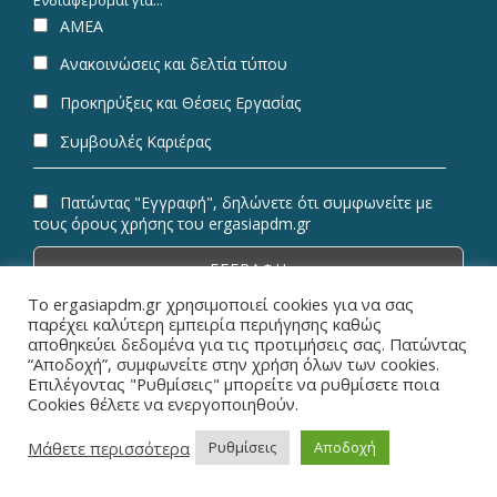
ΑΜΕΑ
Ανακοινώσεις και δελτία τύπου
Προκηρύξεις και Θέσεις Εργασίας
Συμβουλές Καριέρας
Πατώντας "Εγγραφή", δηλώνετε ότι συμφωνείτε με
τους όρους χρήσης του ergasiapdm.gr
Το ergasiapdm.gr χρησιμοποιεί cookies για να σας
παρέχει καλύτερη εμπειρία περιήγησης καθώς
αποθηκεύει δεδομένα για τις προτιμήσεις σας. Πατώντας
“Αποδοχή”, συμφωνείτε στην χρήση όλων των cookies.
© Copyright 2026 ErgasiaPDM | All Rights Reserved.
Επιλέγοντας "Ρυθμίσεις" μπορείτε να ρυθμίσετε ποια
Cookies θέλετε να ενεργοποιηθούν.
Designed & Powered by
Metaminds Innovations
Μάθετε περισσότερα
Ρυθμίσεις
Αποδοχή