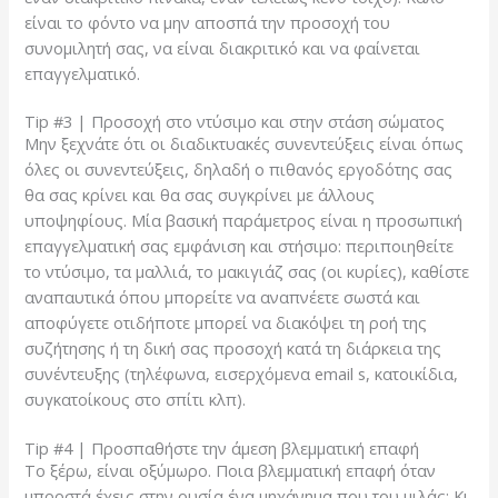
είναι το φόντο να μην αποσπά την προσοχή του
συνομιλητή σας, να είναι διακριτικό και να φαίνεται
επαγγελματικό.
Tip #3 | Προσοχή στο ντύσιμο και στην στάση σώματος
Μην ξεχνάτε ότι οι διαδικτυακές συνεντεύξεις είναι όπως
όλες οι συνεντεύξεις, δηλαδή ο πιθανός εργοδότης σας
θα σας κρίνει και θα σας συγκρίνει με άλλους
υποψηφίους. Μία βασική παράμετρος είναι η προσωπική
επαγγελματική σας εμφάνιση και στήσιμο: περιποιηθείτε
το ντύσιμο, τα μαλλιά, το μακιγιάζ σας (οι κυρίες), καθίστε
αναπαυτικά όπου μπορείτε να αναπνέετε σωστά και
αποφύγετε οτιδήποτε μπορεί να διακόψει τη ροή της
συζήτησης ή τη δική σας προσοχή κατά τη διάρκεια της
συνέντευξης (τηλέφωνα, εισερχόμενα email s, κατοικίδια,
συγκατοίκους στο σπίτι κλπ).
Tip #4 | Προσπαθήστε την άμεση βλεμματική επαφή
Το ξέρω, είναι οξύμωρο. Ποια βλεμματική επαφή όταν
μπροστά έχεις στην ουσία ένα μηχάνημα που του μιλάς; Κι