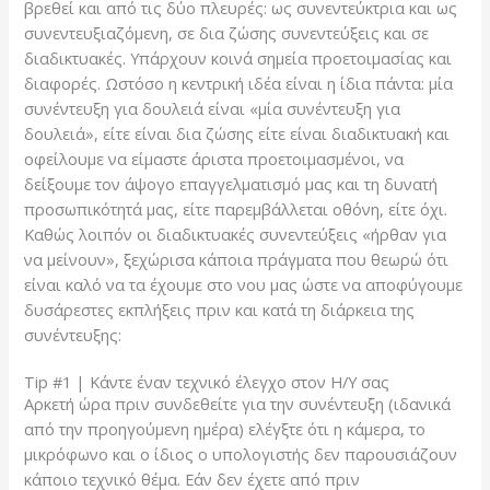
βρεθεί και από τις δύο πλευρές: ως συνεντεύκτρια και ως
συνεντευξιαζόμενη, σε δια ζώσης συνεντεύξεις και σε
διαδικτυακές. Υπάρχουν κοινά σημεία προετοιμασίας και
διαφορές. Ωστόσο η κεντρική ιδέα είναι η ίδια πάντα: μία
συνέντευξη για δουλειά είναι «μία συνέντευξη για
δουλειά», είτε είναι δια ζώσης είτε είναι διαδικτυακή και
οφείλουμε να είμαστε άριστα προετοιμασμένοι, να
δείξουμε τον άψογο επαγγελματισμό μας και τη δυνατή
προσωπικότητά μας, είτε παρεμβάλλεται οθόνη, είτε όχι.
Καθώς λοιπόν οι διαδικτυακές συνεντεύξεις «ήρθαν για
να μείνουν», ξεχώρισα κάποια πράγματα που θεωρώ ότι
είναι καλό να τα έχουμε στο νου μας ώστε να αποφύγουμε
δυσάρεστες εκπλήξεις πριν και κατά τη διάρκεια της
συνέντευξης:
Tip #1 | Κάντε έναν τεχνικό έλεγχο στον Η/Υ σας
Αρκετή ώρα πριν συνδεθείτε για την συνέντευξη (ιδανικά
από την προηγούμενη ημέρα) ελέγξτε ότι η κάμερα, το
μικρόφωνο και ο ίδιος ο υπολογιστής δεν παρουσιάζουν
κάποιο τεχνικό θέμα. Εάν δεν έχετε από πριν