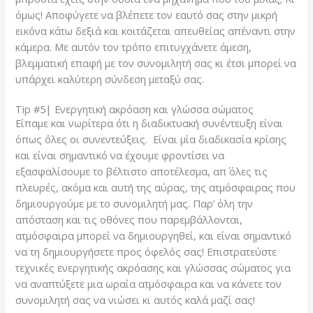
όμως! Αποφύγετε να βλέπετε τον εαυτό σας στην μικρή
εικόνα κάτω δεξιά και κοιτάζεται απευθείας απέναντι στην
κάμερα. Με αυτόν τον τρόπο επιτυγχάνετε άμεση,
βλεμματική επαφή με τον συνομιλητή σας κι έτσι μπορεί να
υπάρχει καλύτερη σύνδεση μεταξύ σας.
Tip #5| Ενεργητική ακρόαση και γλώσσα σώματος
Είπαμε και νωρίτερα ότι η διαδικτυακή συνέντευξη είναι
όπως όλες οι συνεντεύξεις. Είναι μία διαδικασία κρίσης
και είναι σημαντικό να έχουμε φροντίσει να
εξασφαλίσουμε το βέλτιστο αποτέλεσμα, απ΄ όλες τις
πλευρές, ακόμα και αυτή της αύρας, της ατμόσφαιρας που
δημιουργούμε με το συνομιλητή μας. Παρ’ όλη την
απόσταση και τις οθόνες που παρεμβάλλονται,
ατμόσφαιρα μπορεί να δημιουργηθεί, και είναι σημαντικό
να τη δημιουργήσετε προς όφελός σας! Επιστρατεύστε
τεχνικές ενεργητικής ακρόασης και γλώσσας σώματος για
να αναπτύξετε μια ωραία ατμόσφαιρα και να κάνετε τον
συνομιλητή σας να νιώσει κι αυτός καλά μαζί σας!