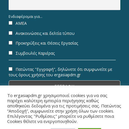
Ενδιαφέρομαι για...
ΑΜΕΑ
Ανακοινώσεις και δελτία τύπου
Προκηρύξεις και Θέσεις Εργασίας
Συμβουλές Καριέρας
Πατώντας "Εγγραφή", δηλώνετε ότι συμφωνείτε με
τους όρους χρήσης του ergasiapdm.gr
Το ergasiapdm.gr χρησιμοποιεί cookies για να σας
παρέχει καλύτερη εμπειρία περιήγησης καθώς
αποθηκεύει δεδομένα για τις προτιμήσεις σας. Πατώντας
“Αποδοχή”, συμφωνείτε στην χρήση όλων των cookies.
© Copyright 2026 ErgasiaPDM | All Rights Reserved.
Επιλέγοντας "Ρυθμίσεις" μπορείτε να ρυθμίσετε ποια
Cookies θέλετε να ενεργοποιηθούν.
Designed & Powered by
Metaminds Innovations