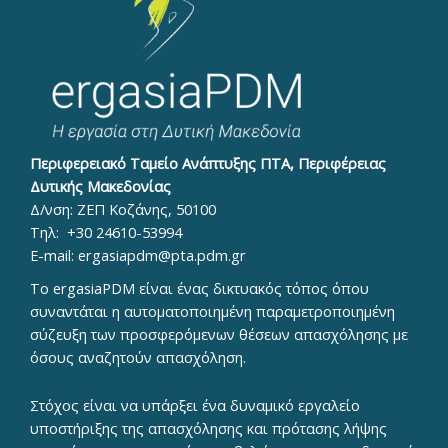
Περιφερειακό Ταμείο Ανάπτυξης ΠΤΑ, Περιφέρειας
Δυτικής Μακεδονίας
Δ/νση: ΖΕΠ Κοζάνης, 50100
Τηλ:
+30 24610-53994
E-mail:
ergasiapdm@pta.pdm.gr
To ergasiaPDM είναι ένας δικτυακός τόπος όπου
συναντάται η αυτοματοποιημένη παραμετροποιημένη
σύζευξη των προσφερόμενων θέσεων απασχόλησης με
όσους αναζητούν απασχόληση.
Στόχος είναι να υπάρξει ένα δυναμικό εργαλείο
υποστήριξης της απασχόλησης και πρότασης λήψης